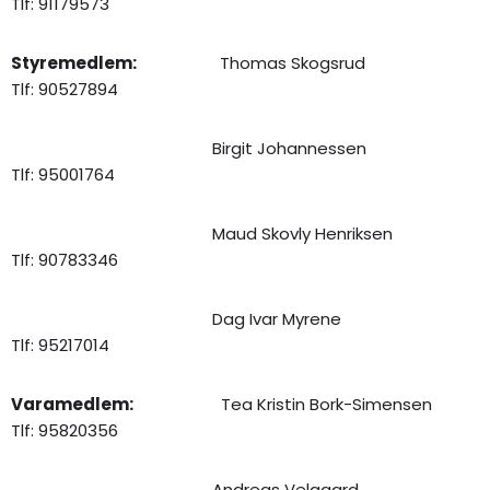
Tlf: 91179573
Styremedlem:
Thomas Skogsrud
Tlf: 90527894
Birgit Johannessen
Tlf: 95001764
Maud Skovly Henriksen
Tlf: 90783346
Dag Ivar Myrene
Tlf: 95217014
Varamedlem:
Tea Kristin Bork-Simensen
Tlf: 95820356
Andreas Velgaard