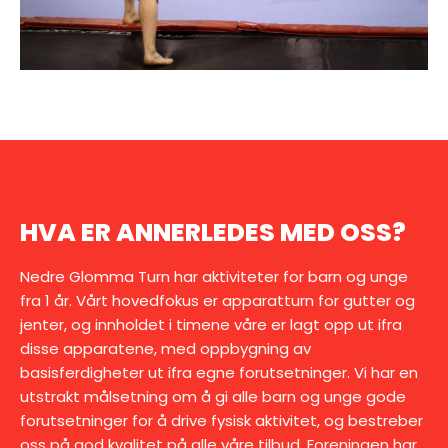
HVA ER ANNERLEDES MED OSS?
Nedre Glomma Turn har aktiviteter for barn og unge
fra 1 år. Vårt hovedfokus er apparatturn for gutter og
jenter, og innholdet i timene våre er lagt opp ut ifra
disse apparatene, med oppbygning av
basisferdigheter ut ifra egne forutsetninger. Vi har en
utstrakt målsetning om å gi alle barn og unge gode
forutsetninger for å drive fysisk aktivitet, og bestreber
oss på god kvalitet på alle våre tilbud. Foreningen har