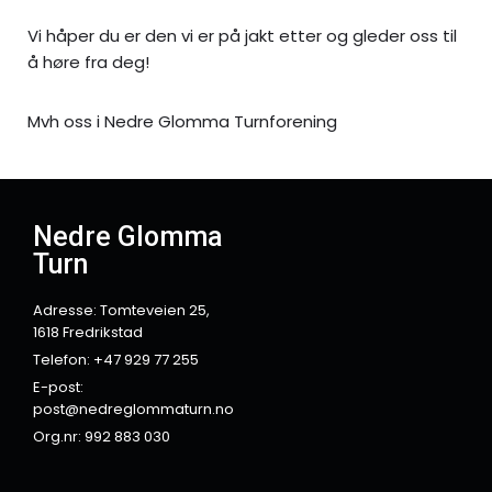
Vi håper du er den vi er på jakt etter og gleder oss til
å høre fra deg!
Mvh oss i Nedre Glomma Turnforening
Nedre Glomma
Turn
Adresse: Tomteveien 25,
1618 Fredrikstad
Telefon: +47 929 77 255
E-post:
post@nedreglommaturn.no
Org.nr: 992 883 030