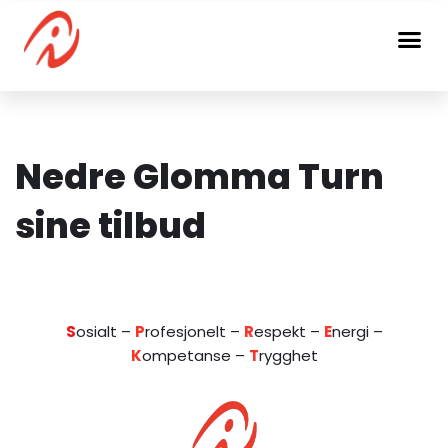
Hopp
til
innholdet
Nedre Glomma Turn
sine tilbud
S
osialt –
P
rofesjonelt –
R
espekt –
E
nergi –
K
ompetanse –
T
rygghet