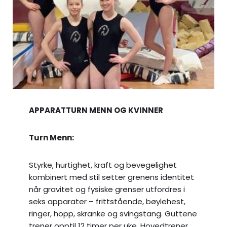
APPARATTURN MENN OG KVINNER
Turn Menn:
Styrke, hurtighet, kraft og bevegelighet
kombinert med stil setter grenens identitet
når gravitet og fysiske grenser utfordres i
seks apparater – frittstående, bøylehest,
ringer, hopp, skranke og svingstang. Guttene
trener opptil 12 timer per uke. Hovedtrener