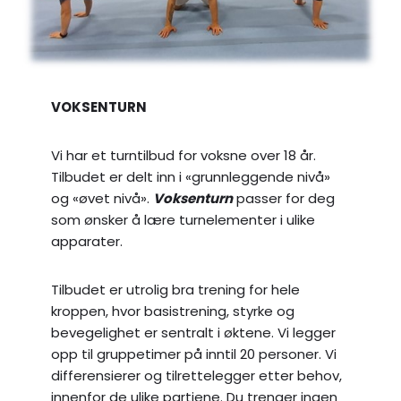
VOKSENTURN
Vi har et turntilbud for voksne over 18 år.
Tilbudet er delt inn i «grunnleggende nivå»
og «øvet nivå».
Voksenturn
passer for deg
som ønsker å lære turnelementer i ulike
apparater.
Tilbudet er utrolig bra trening for hele
kroppen, hvor basistrening, styrke og
bevegelighet er sentralt i øktene. Vi legger
opp til gruppetimer på inntil 20 personer. Vi
differensierer og tilrettelegger etter behov,
innenfor de ulike partiene. Du trenger ingen